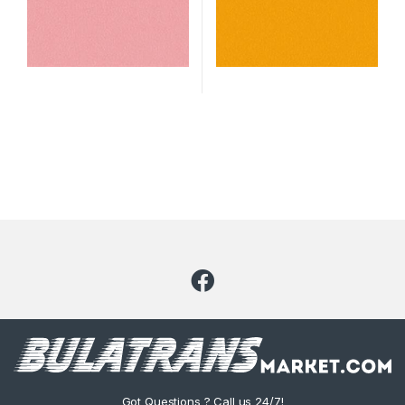
Got Questions ? Call us 24/7!