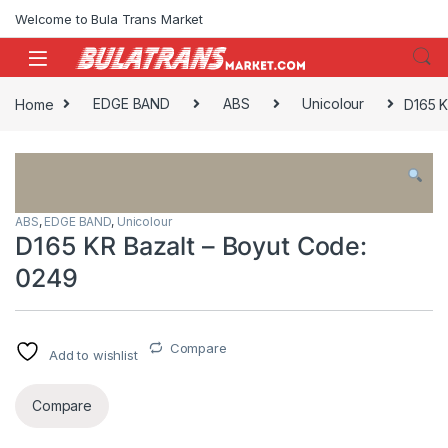
Skip to navigation
Skip to content
Welcome to Bula Trans Market
Home
EDGE BAND
ABS
Unicolour
D165 K
ABS
,
EDGE BAND
,
Unicolour
D165 KR Bazalt – Boyut Code:
0249
Compare
Add to wishlist
Compare