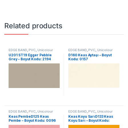
Related products
EDGE BAND
,
PVC
,
Unicolour
EDGE BAND
,
PVC
,
Unicolour
U201 ST19 Egger Pebble
D160 Keas Aytaşı – Boyut
Grey – Boyut Kodu: 2194
Kodu: 0157
EDGE BAND
,
PVC
,
Unicolour
EDGE BAND
,
PVC
,
Unicolour
Keas PembeD125 Keas
Keas Koyu SarıD133 Keas
Pembe – Boyut Kodu: 0096
Koyu Sarı – Boyut Kodu:
0104