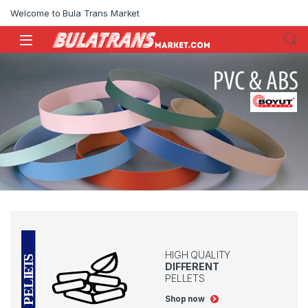
Skip to navigation
Skip to content
Welcome to Bula Trans Market
HIGH QUALITY
DIFFERENT
PELLETS
Shop now