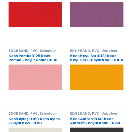
EDGE BAND
,
PVC
,
Unicolour
EDGE BAND
,
PVC
,
Unicolour
Keas PembeD125 Keas
Keas Koyu SarıD133 Keas
Pembe – Boyut Kodu: 0096
Koyu Sarı – Boyut Kodu: 0104
EDGE BAND
,
PVC
,
Unicolour
EDGE BAND
,
PVC
,
Unicolour
Keas AytaşıD160 Keas Aytaşı
Keas AntrasitD143 Keas
– Boyut Kodu: 0157
Antrasit – Boyut Kodu: 0058