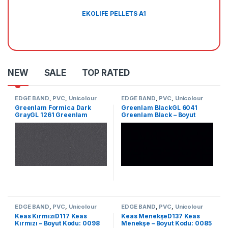
EKOLIFE PELLETS A1
NEW
SALE
TOP RATED
EDGE BAND
,
PVC
,
Unicolour
EDGE BAND
,
PVC
,
Unicolour
Greenlam Formica Dark
Greenlam BlackGL 6041
GrayGL 1261 Greenlam
Greenlam Black – Boyut
Formica Dark Gray – Size
Kodu: 2341
Code: 2339
EDGE BAND
,
PVC
,
Unicolour
EDGE BAND
,
PVC
,
Unicolour
Keas KırmızıD117 Keas
Keas MenekşeD137 Keas
Kırmızı – Boyut Kodu: 0098
Menekşe – Boyut Kodu: 0085