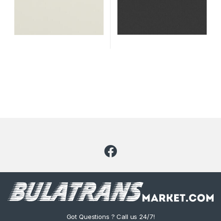
Got Questions ? Call us 24/7!