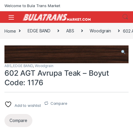
Skip to navigation
Skip to content
Welcome to Bula Trans Market
Home
EDGE BAND
ABS
Woodgrain
602 
ABS
,
EDGE BAND
,
Woodgrain
602 AGT Avrupa Teak – Boyut
Code: 1176
Compare
Add to wishlist
Compare