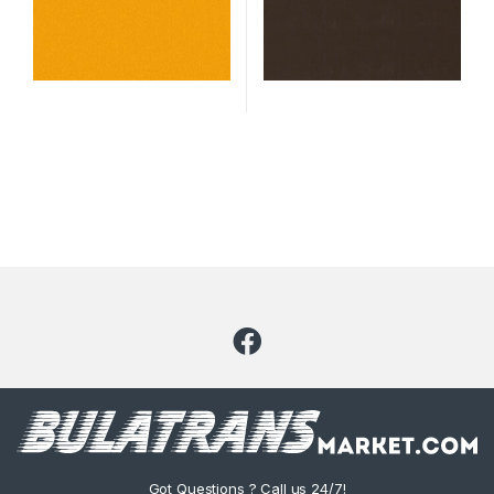
Got Questions ? Call us 24/7!