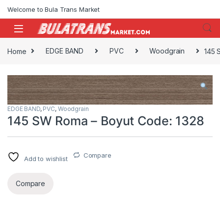
Skip to navigation
Skip to content
Welcome to Bula Trans Market
Home
EDGE BAND
PVC
Woodgrain
145 
EDGE BAND
,
PVC
,
Woodgrain
145 SW Roma – Boyut Code: 1328
Compare
Add to wishlist
Compare