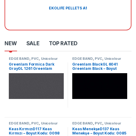
EKOLIFE PELLETS A1
NEW
SALE
TOP RATED
EDGE BAND
,
PVC
,
Unicolour
EDGE BAND
,
PVC
,
Unicolour
Greenlam Formica Dark
Greenlam BlackGL 6041
GrayGL 1261 Greenlam
Greenlam Black – Boyut
Formica Dark Gray – Size
Kodu: 2341
Code: 2339
EDGE BAND
,
PVC
,
Unicolour
EDGE BAND
,
PVC
,
Unicolour
Keas KırmızıD117 Keas
Keas MenekşeD137 Keas
Kırmızı – Boyut Kodu: 0098
Menekşe – Boyut Kodu: 0085