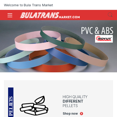
Skip to navigation
Skip to content
Welcome to Bula Trans Market
HIGH QUALITY
DIFFERENT
PELLETS
Shop now