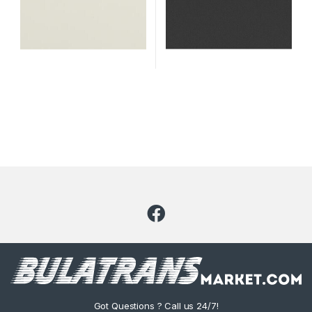
Got Questions ? Call us 24/7!