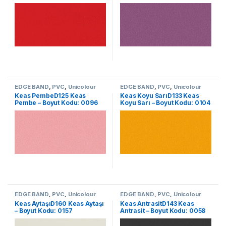
EDGE BAND
,
PVC
,
Unicolour
EDGE BAND
,
PVC
,
Unicolour
Keas PembeD125 Keas
Keas Koyu SarıD133 Keas
Pembe – Boyut Kodu: 0096
Koyu Sarı – Boyut Kodu: 0104
EDGE BAND
,
PVC
,
Unicolour
EDGE BAND
,
PVC
,
Unicolour
Keas AytaşıD160 Keas Aytaşı
Keas AntrasitD143 Keas
– Boyut Kodu: 0157
Antrasit – Boyut Kodu: 0058